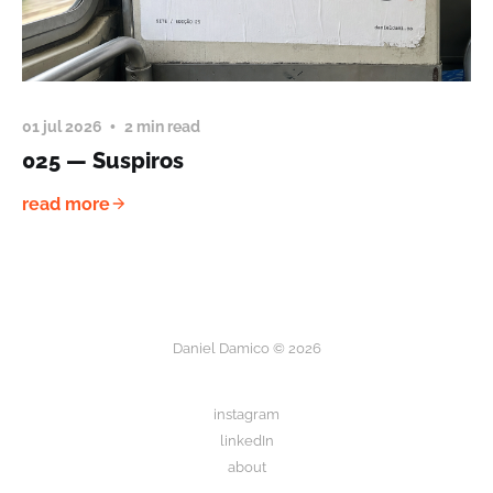
01 jul 2026
2 min read
025 — Suspiros
read more
Daniel Damico © 2026
instagram
linkedIn
about