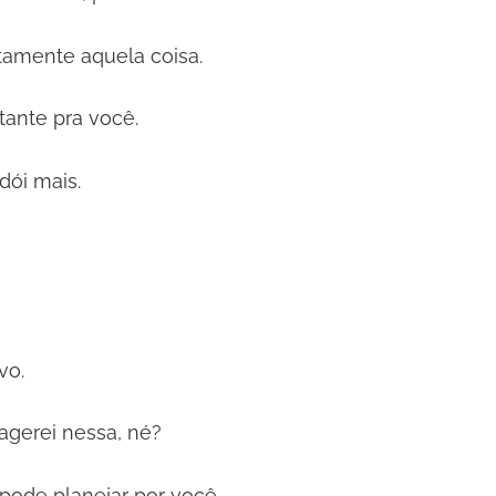
stamente aquela coisa.
tante pra você.
dói mais.
vo.
agerei nessa, né?
ode planejar por você.