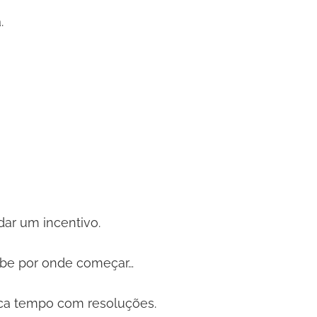
.
dar um incentivo.
abe por onde começar…
ca tempo com resoluções.