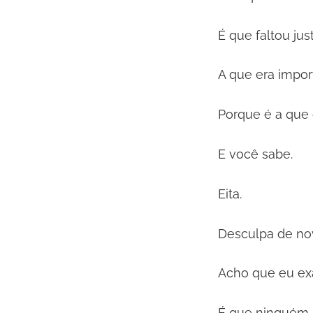
É que faltou ju
A que era impor
Porque é a que 
E você sabe.
Eita.
Desculpa de no
Acho que eu ex
É que ninguém p