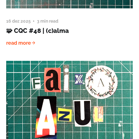
16 dez 2025
3 min read
🧩 CQC #48 | (c)alma
read more