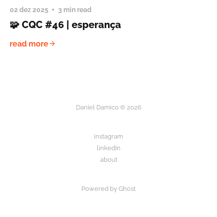
02 dez 2025
3 min read
🧩 CQC #46 | esperança
read more
Daniel Damico © 2026
instagram
linkedIn
about
Powered by Ghost