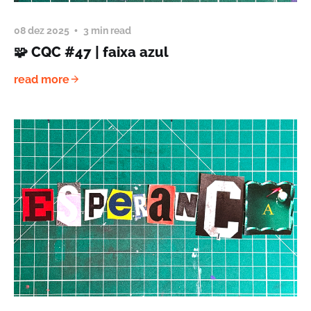
08 dez 2025
3 min read
🧩 CQC #47 | faixa azul
read more