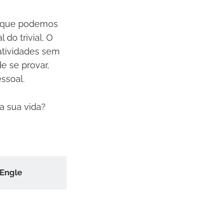
ra que podemos
 do trivial. O
atividades sem
e se provar,
ssoal.
a sua vida?
'Engle