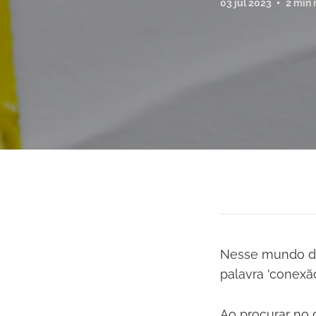
03 jul 2023
2 min 
Nesse mundo do
palavra 'conexão'
Ao procurar no 