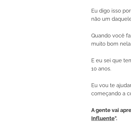
Eu digo isso po
não um daquele
Quando você faz
muito bom nela
E eu sei que t
10 anos.
Eu vou te ajudar
começando a con
A gente vai apr
Influente
".