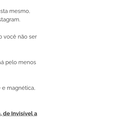
lista mesmo,
stagram.
o você não ser
 há pelo menos
te e magnética,
 de Invisível a