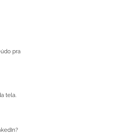
eúdo pra
 tela.
nkedIn?