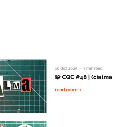
16 dez 2025
3 min read
🧩 CQC #48 | (c)alma
read more