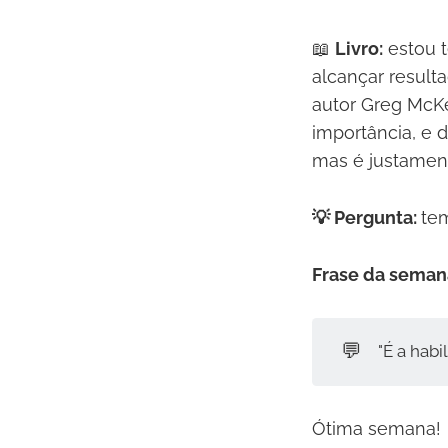
📖
Livro:
estou t
alcançar resulta
autor Greg McK
importância, e 
mas é justament
💡 Pergunta:
te
Frase da seman
💬
"É a hab
Ótima semana!