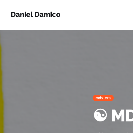
Daniel Damico
mdv-era
☯️ M