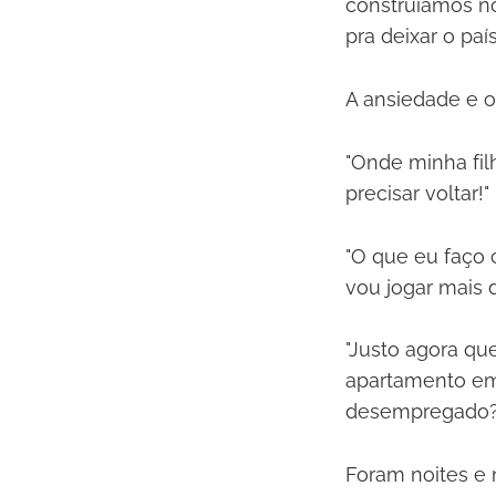
construíamos no
pra deixar o país
A ansiedade e o
"Onde minha fil
precisar voltar!"
"O que eu faço 
vou jogar mais d
"Justo agora qu
apartamento em 
desempregado?
Foram noites e 