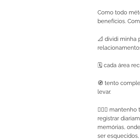
Como todo métod
benefícios. Com
📐 dividi minha 
relacionamentos
🗓️ cada área r
🧭 tento comple
levar.
💆🏻‍♂️ mantenho
registrar diaria
memórias, onde
ser esquecidos, 