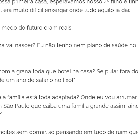
ssa primeira casa, esperávamos nosso 4º filho e tín
, era muito difícil enxergar onde tudo aquilo ia dar.
 medo do futuro eram reais.
ha vai nascer? Eu não tenho nem plano de saúde no B
com a grana toda que botei na casa? Se pular fora d
e um ano de salário no lixo!"
e a família está toda adaptada? Onde eu vou arrumar 
São Paulo que caiba uma família grande assim, ain
"
noites sem dormir, só pensando em tudo de ruim qu