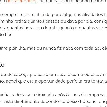
iga
desse modelo
). Ela nunca usou e acabou ficando
 sempre acompanhei de perto algumas atividades tri
 minha rotina: quantos passos eu dava por dia, com 
cios, quantas horas eu dormia, quanto e quantas vez
o tipo.
ma planilha, mas eu nunca fiz nada com toda aquel
le
irou de cabeça pra baixo em 2022 e como eu estava 
, achei que era a oportunidade perfeita pra tentar al
inha cadeira ser eliminada após 8 anos de empresa
 visto diretamente dependente desse trabalho, en