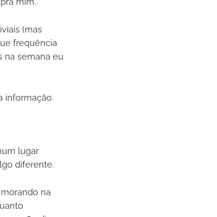
 pra mim.
viais (mas
que frequência
es na semana eu
a informação.
num lugar
go diferente.
, morando na
quanto