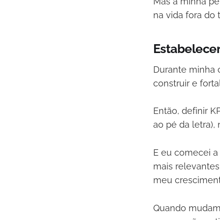
Mas a minha pe
na vida fora do 
Estabelece
Durante minha c
construir e fort
Então, definir KP
ao pé da letra),
E eu comecei a 
mais relevante
meu cresciment
Quando mudamos