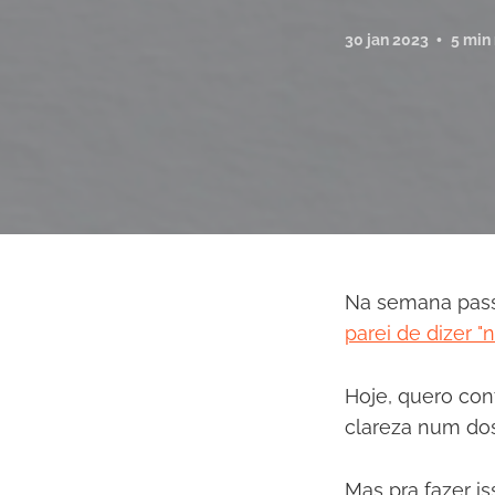
30 jan 2023
5 min
Na semana pass
parei de dizer "
Hoje, quero con
clareza num do
Mas pra fazer is