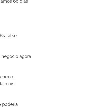
hamos 60 dias
rasil se
o negócio agora
carro e
da mais
e poderia