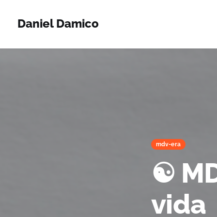
Daniel Damico
mdv-era
☯️ MD
vida