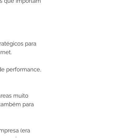
as que importam
ratégicos para
rnet.
de performance,
áreas muito
 também para
mpresa (era