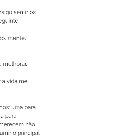
sigo sentir os
eguinte:
rpo, mente,
e melhorar.
r a vida me
anos: uma para
ra para
e merecem não
umir o principal