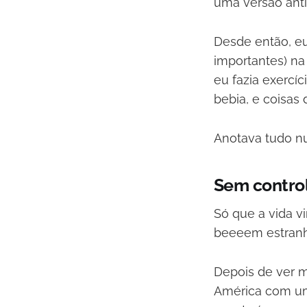
uma versão ant
Desde então, eu
importantes) na
eu fazia exercí
bebia, e coisas d
Anotava tudo nu
Sem contro
Só que a vida v
beeeem estranho
Depois de ver m
América com um