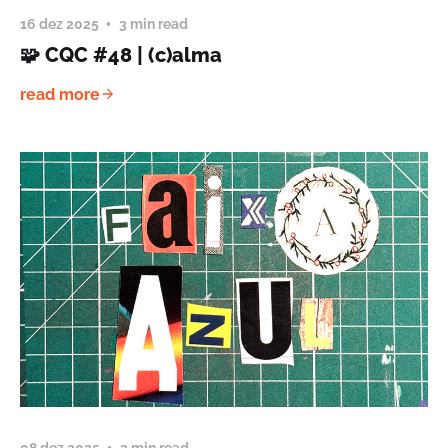
16 dez 2025
3 min read
🧩 CQC #48 | (c)alma
read more
08 dez 2025
3 min read