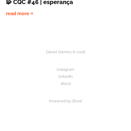
🧩 CQC #46 | esperança
read more
Daniel Damico © 2026
instagram
linkedIn
about
Powered by Ghost