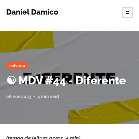
Daniel Damico
mdv-era
☯️ MDV #44 - Diferente
06 nov 2023
4 min read
(tempo de leitura aprox. 4 min)