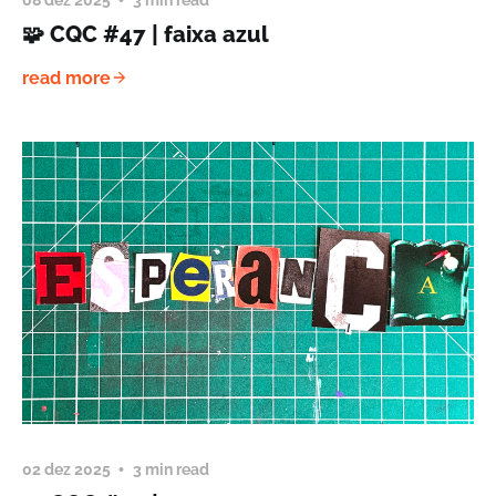
🧩 CQC #47 | faixa azul
read more
02 dez 2025
3 min read