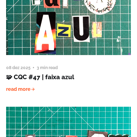
08 dez 2025
3 min read
🧩 CQC #47 | faixa azul
read more