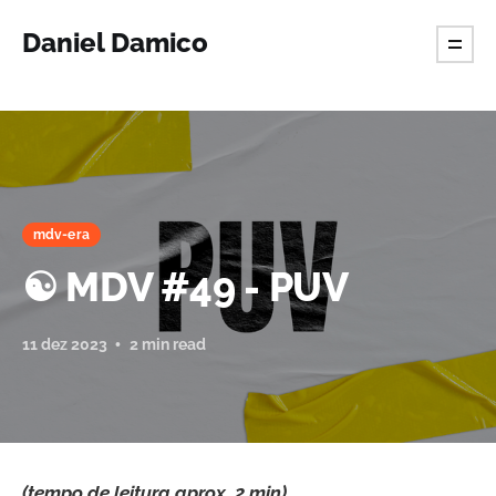
Daniel Damico
mdv-era
☯️ MDV #49 - PUV
11 dez 2023
2 min read
(tempo de leitura aprox. 2 min)