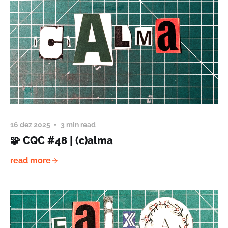
16 dez 2025
3 min read
🧩 CQC #48 | (c)alma
read more