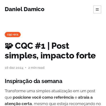
Daniel Damico
cqc-era
🧩 CQC #1 | Post
simples, impacto forte
16 dez 2024
2 min read
Inspiração da semana
Transforme uma simples atualização em um post
que
posicione você como referência
e
atraia a
atenção certa
, mesmo que esteja recomeçando no