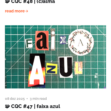
🧩 CQC #48 | (c)alma
read more
08 dez 2025
3 min read
🧩 CQC #47 | faixa azul