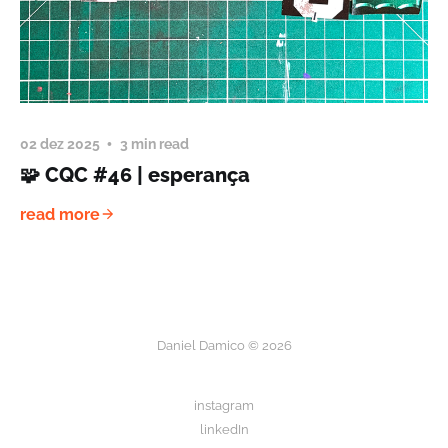
02 dez 2025
3 min read
🧩 CQC #46 | esperança
read more
Daniel Damico © 2026
instagram
linkedIn