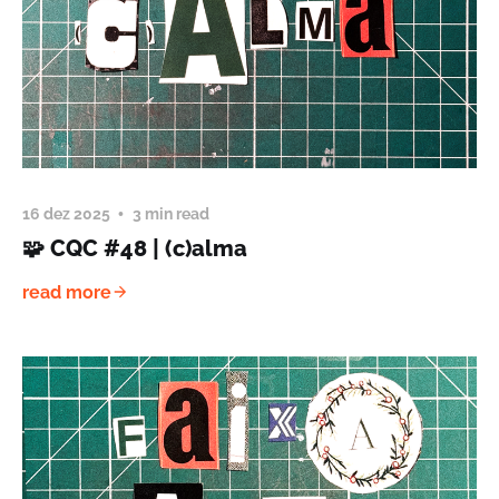
16 dez 2025
3 min read
🧩 CQC #48 | (c)alma
read more