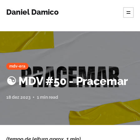
Daniel Damico
mdv-era
☯️ MDV #50 - Pracemar
18 dez 2023
1 min read
(tempo de leitura aprox. 1 min)