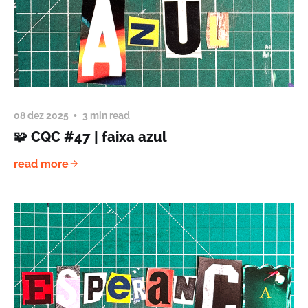
08 dez 2025
3 min read
🧩 CQC #47 | faixa azul
read more