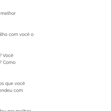
a melhor
ilho com você o
? Você
e? Como
los que você
rendeu com