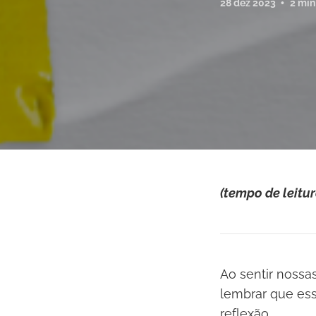
28 dez 2023
2 min
(tempo de leitur
Ao sentir nossa
lembrar que e
reflexão.