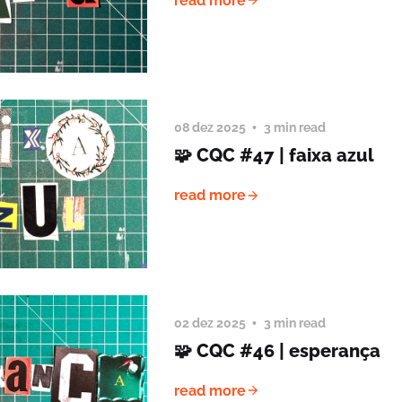
read more
08 dez 2025
3 min read
🧩 CQC #47 | faixa azul
read more
02 dez 2025
3 min read
🧩 CQC #46 | esperança
read more