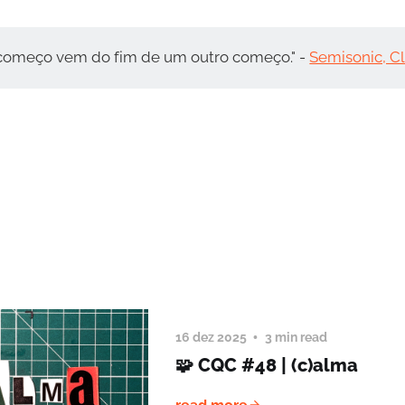
começo vem do fim de um outro começo." -
Semisonic, C
16 dez 2025
3 min read
🧩 CQC #48 | (c)alma