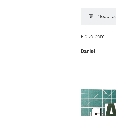
💬
"Todo re
Fique bem!
Daniel