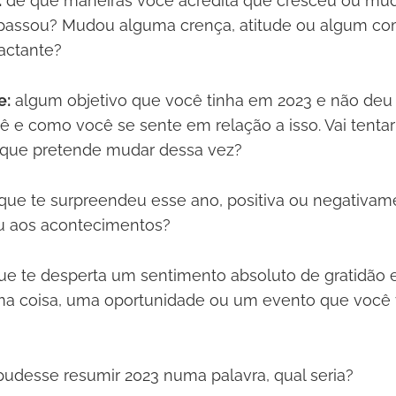
:
de que maneiras você acredita que cresceu ou mu
passou? Mudou alguma crença, atitude ou algum c
actante?
e:
algum objetivo que você tinha em 2023 e não deu p
uê e como você se sente em relação a isso. Vai tent
o que pretende mudar dessa vez?
 que te surpreendeu esse ano, positiva ou negativ
u aos acontecimentos?
que te desperta um sentimento absoluto de gratidão
ma coisa, uma oportunidade ou um evento que você v
udesse resumir 2023 numa palavra, qual seria?