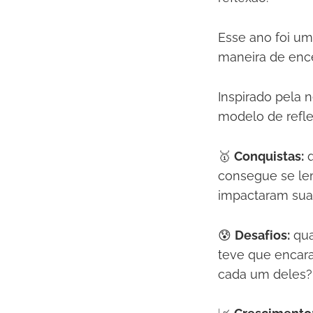
Esse ano foi um
maneira de ence
Inspirado pela 
modelo de refle
🥇
Conquistas:
q
consegue se le
impactaram sua
😰
Desafios:
qua
teve que encar
cada um deles?