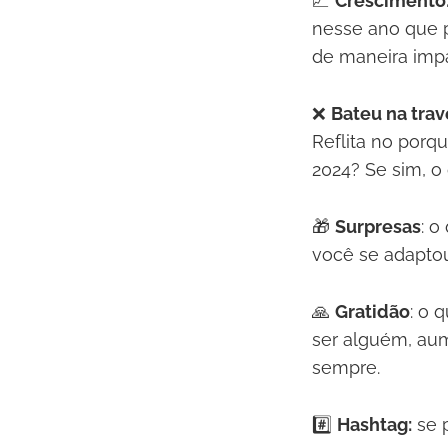
📈
Crescimento
nesse ano que 
de maneira imp
❌
Bateu na trav
Reflita no porq
2024? Se sim, 
🎁
Surpresas
: o
você se adapto
🙏
Gratidão
: o 
ser alguém, au
sempre.
#️⃣
Hashtag:
se p