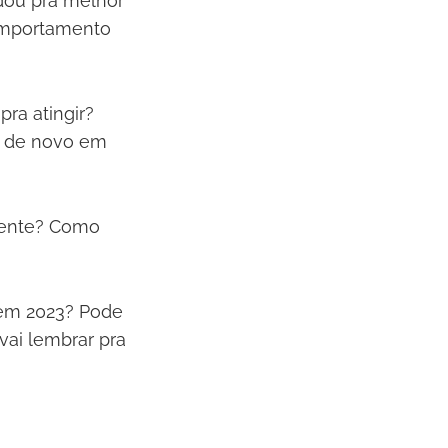
dou pra melhor
omportamento
ra atingir?
ar de novo em
amente? Como
 em 2023? Pode
ai lembrar pra