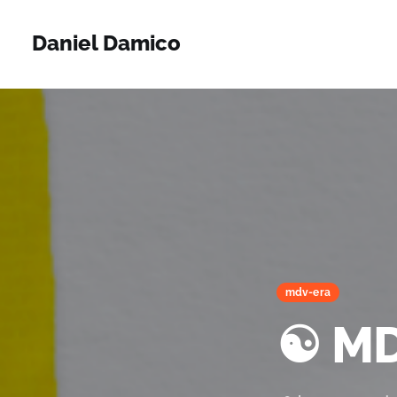
Daniel Damico
mdv-era
☯️ M