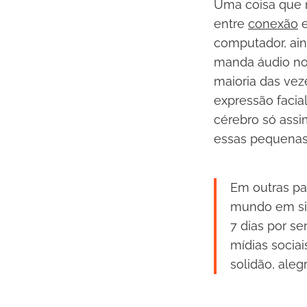
Uma coisa que 
entre
conexão
computador, ain
manda áudio no
maioria das vez
expressão faci
cérebro só assi
essas pequenas
Em outras pa
mundo em sit
7 dias por se
mídias socia
solidão, alegr