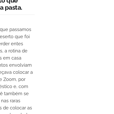
to que
a pasta.
r que passamos
eserto que foi
erder entes
, a rotina de
as em casa
ntos envolviam
eçava colocar a
e Zoom, por
stico e, com
ocê também se
 nas raras
 de colocar as