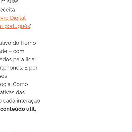
em suas
eceita
livro Digital
m português
).
lutivo do Homo
dade – com
dos para lidar
tphones. E por
sos
logia. Como
iativas das
o cada interação
conteúdo útil,