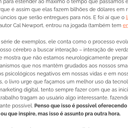
m para estender ao máximo o tempo que passamos 
rque é assim que elas fazem bilhões de dólares em r
ncios que serão entregues para nós. E foi aí que o
 autor Cal Newport, entrou na jogada (também tem
e
 série de exemplos, ele conta como o processo evo
osso cérebro a buscar interação – interação de ver
e mostra que não estamos neurologicamente prepara
nismos que nos mantêm grudados aos nossos smar
os psicológicos negativos em nossas vidas e em nos
, o livro urge que façamos um melhor uso da tecno
marketing digital, tento sempre fazer com que as inic
rabalho tragam ao usuário algo interessante, fazend
vante possível.
Penso que isso é possível oferecendo 
ou que inspire, mas isso é assunto pra outra hora.