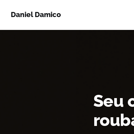
Daniel Damico
Seu c
roub