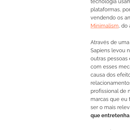
tecnologia usa
plataformas, po
vendendo os anú
Minimalism
, do
Através de uma
Sapiens levou n
outras pessoas 
com esses meca
causa dos efeit
relacionamentos
profissional de 
marcas que eu t
ser o mais rele
que entretenha 