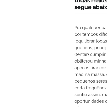
todas maiús
segue abaixo
Pra qualquer pa
por tempos difí
equilibrar toda
queridos, princi
(tentar) cumpri
obliterou minh
apenas tirar co
mão na massa, 
pequenos sere
certa frequênc
sentiu assim, m
oportunidades 