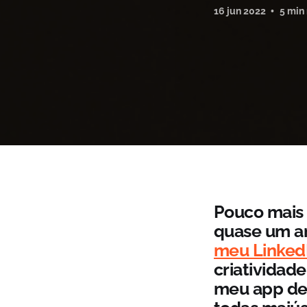
16 jun 2022
5 min
Pouco mais 
quase um an
meu Linked
criatividad
meu app de