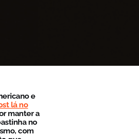
mericano e
ost lá no
or manter a
pastinha no
esmo, com