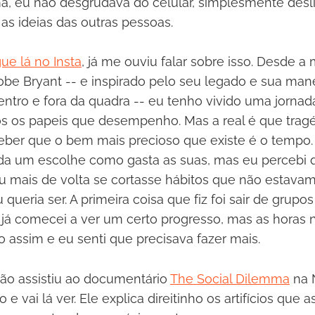
a, eu não desgrudava do celular, simplesmente des
as ideias das outras pessoas.
ue lá no Insta
, já me ouviu falar sobre isso. Desde a 
be Bryant -- e inspirado pelo seu legado e sua mane
ntro e fora da quadra -- eu tenho vivido uma jornad
s os papeis que desempenho. Mas a real é que trag
ber que o bem mais precioso que existe é o tempo.
da um escolhe como gasta as suas, mas eu percebi 
a ou mais de volta se cortasse hábitos que não estav
queria ser. A primeira coisa que fiz foi sair de grup
 já comecei a ver um certo progresso, mas as horas 
o assim e eu senti que precisava fazer mais.
ão assistiu ao documentário
The Social Dilemma
na N
 e vai lá ver. Ele explica direitinho os artifícios que