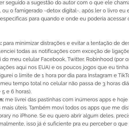
er seguido a sugestão do autor com o que ele chama
r", ou o famigerado ~detox digital~, após ler o livro eu
específicas para quando e onde eu poderia acessar 
:
para minimizar distrações e evitar a tentação de de
silenciei todas as notificações com exceção de ligaçõ
 do meu celular Facebook, Twitter, Robinhood (por o
ções aqui nos EUA) e os poucos jogos que eu tinha 
igurei o limite de 1 hora por dia para Instagram e Ti
meu tempo total no celular não passa de 3 horas diár
 5 e 6 horas).
n:
me livrei das pastinhas com inúmeros apps e hoj
s mais úteis. Também movi todos os apps que me dis
ibrary no iPhone. Se eu quero abrir algum deles, prec
almente, isso já é suficiente pra eu perceber o que