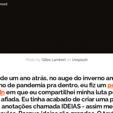
 read
Photo by
Gilles Lambert
on
Unsplash
de um ano atrás, no auge do inverno a
o de pandemia pra dentro, eu fiz um
p
In
em que eu compartilhei minha luta p
e afiada. Eu tinha acabado de criar uma 
 anotações chamada IDEIAS - assim m