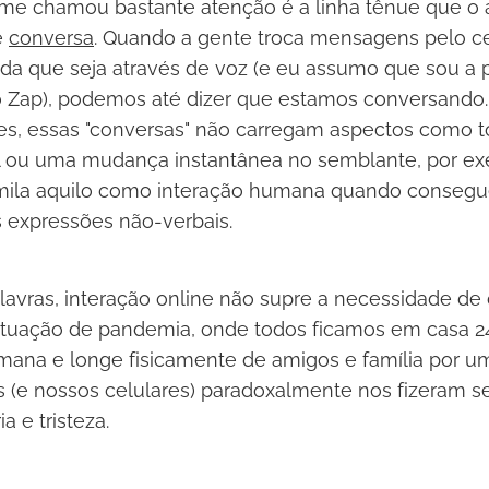
me chamou bastante atenção é a linha tênue que o 
e
conversa
. Quando a gente troca mensagens pelo ce
da que seja através de voz (e eu assumo que sou a
 Zap), podemos até dizer que estamos conversando.
es, essas "conversas" não carregam aspectos como 
al ou uma mudança instantânea no semblante, por ex
mila aquilo como interação humana quando consegue 
 expressões não-verbais.
lavras, interação online não supre a necessidade d
uação de pandemia, onde todos ficamos em casa 24 
mana e longe fisicamente de amigos e família por um 
is (e nossos celulares) paradoxalmente nos fizeram s
ia e tristeza.