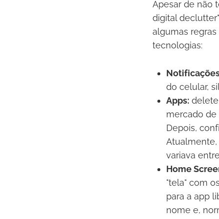
Apesar de não t
digital declutte
algumas regras 
tecnologias:
Notificações
do celular, 
Apps:
deletei
mercado de a
Depois, conf
Atualmente, 
variava entre
Home Scree
"tela" com o
para a app l
nome e, norm