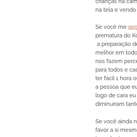
crianças na cam
na tela e vendo 
Se você me
seg
prematura do Ko
a preparação de
melhor em todo
nos fazem perce
para todos e ca
ter fácil 1 hor
a pessoa que eu 
logo de cara eu
diminuiram tant
Se você ainda n
favor a si mesmo