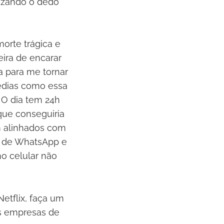
lizando o dedo
morte trágica e
ira de encarar
a para me tornar
édias como essa
 O dia tem 24h
que conseguiria
am alinhados com
os de WhatsApp e
no celular não
etflix, faça um
 as empresas de