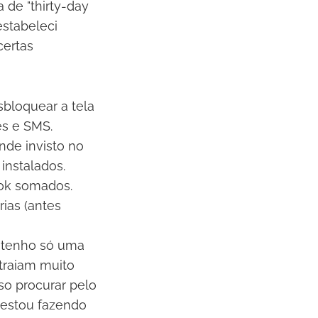
 de "thirty-day
 estabeleci
certas
sbloquear a tela
es e SMS.
nde invisto no
instalados.
kTok somados.
ias (antes
e tenho só uma
traiam muito
iso procurar pelo
 estou fazendo