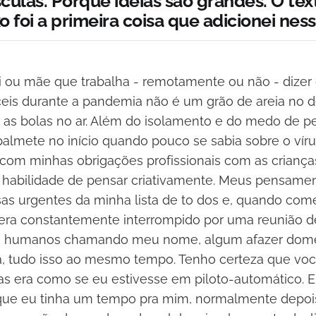
culas. Porque ideias são grandes. O tex
 foi a primeira coisa que adicionei ness
i ou mãe que trabalha - remotamente ou não - dize
ceis durante a pandemia não é um grão de areia no d
s as bolas no ar. Além do isolamento e do medo de p
palmete no início quando pouco se sabia sobre o vírus
r com minhas obrigações profissionais com as crianç
a habilidade de pensar criativamente. Meus pensame
isas urgentes da minha lista de to dos e, quando com
era constantemente interrompido por uma reunião d
s humanos chamando meu nome, algum afazer domé
ia, tudo isso ao mesmo tempo. Tenho certeza que v
as era como se eu estivesse em piloto-automático. E
que eu tinha um tempo pra mim, normalmente depois