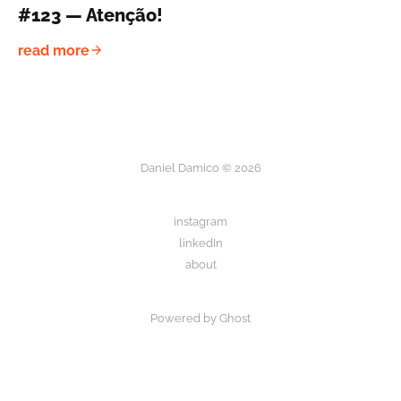
#123 — Atenção!
read more
Daniel Damico © 2026
instagram
linkedIn
about
Powered by Ghost