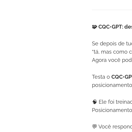
🧩 CQC•GPT: des
Se depois de tu
“tá, mas como c
Agora você pode
Testa o
CQC•GP
posicionamento 
🧠 Ele foi tre
Posicionamento
💬 Você respond