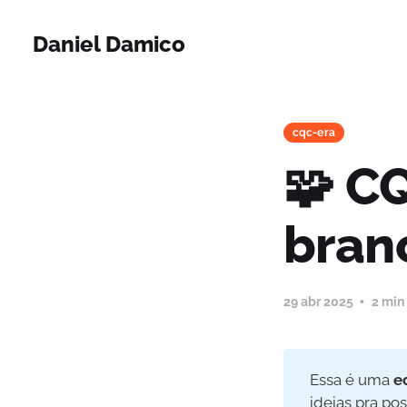
Daniel Damico
cqc-era
🧩 C
bran
29 abr 2025
2 min
Essa é uma
e
ideias pra po