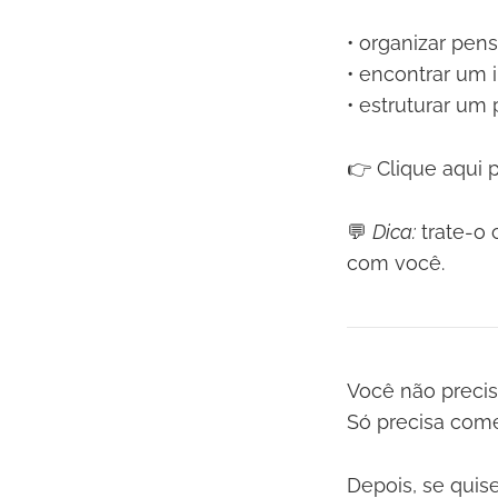
• organizar pe
• encontrar um i
• estruturar um 
👉 Clique aqui p
💬
Dica:
trate-o 
com você.
Você não precisa
Só precisa come
Depois, se quise