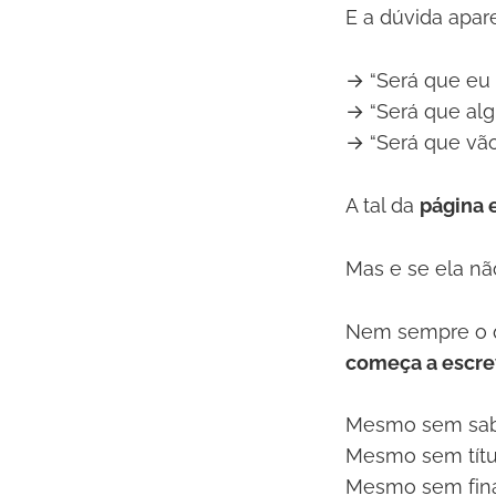
E a dúvida apar
→ “Será que eu 
→ “Será que alg
→ “Será que vã
A tal da
página 
Mas e se ela n
Nem sempre o q
começa a escre
Mesmo sem sabe
Mesmo sem títu
Mesmo sem fina