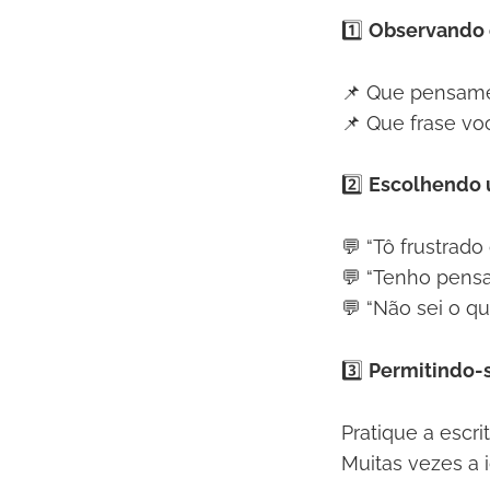
1️⃣
Observando o
📌 Que pensamen
📌 Que frase vo
2️⃣
Escolhendo 
💬 “Tô frustrado
💬 “Tenho pens
💬 “Não sei o q
3️⃣
Permitindo-s
Pratique a escri
Muitas vezes a 