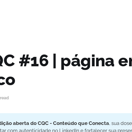
QC #16 | página 
co
 read
dição aberta do CQC - Conteúdo que Conecta
, sua dos
star com autenticidade no LinkedIn e fortalecer sua prese