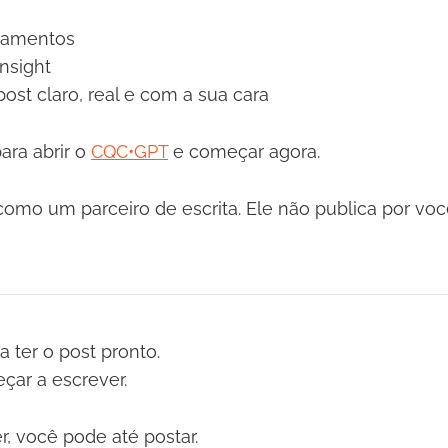
nsamentos
nsight
post claro, real e com a sua cara
ara abrir o
CQC•GPT
e começar agora.
como um parceiro de escrita. Ele não publica por vo
 ter o post pronto.
çar a escrever.
r, você pode até postar.