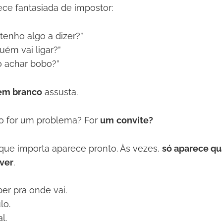
ece fantasiada de impostor:
tenho algo a dizer?”
uém vai ligar?”
o achar bobo?”
em branco
assusta.
ão for um problema? For
um
convite?
ue importa aparece pronto. Às vezes,
só aparece q
ver
.
r pra onde vai.
lo.
l.