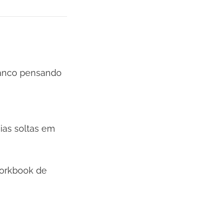
ranco pensando
eias soltas em
Workbook de