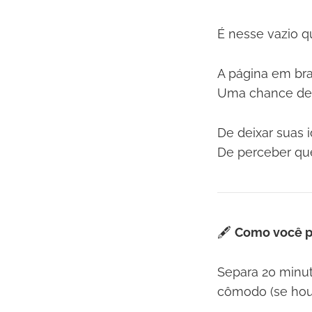
É nesse vazio q
A página em br
Uma chance de e
De deixar suas 
De perceber q
🖋️
Como você po
Separa 20 minut
cômodo (se houv