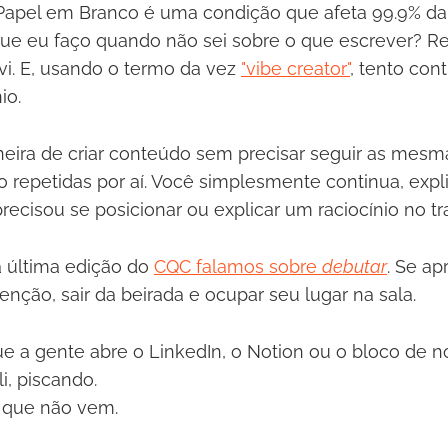
Papel em Branco é uma condição que afeta 99.9% d
que eu faço quando não sei sobre o que escrever? Rev
vi. E, usando o termo da vez
"vibe creator"
, tento con
io.
ira de criar conteúdo sem precisar seguir as mesm
 repetidas por aí. Você simplesmente continua, expli
recisou se posicionar ou explicar um raciocínio no tr
 última edição do
CQC falamos sobre
debutar
. Se ap
enção, sair da beirada e ocupar seu lugar na sala.
e a gente abre o LinkedIn, o Notion ou o bloco de n
li, piscando.
 que não vem.