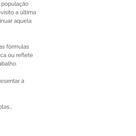
a população
isito a última
tinuar aquela
as fórmulas
ca ou reflete
abalho.
resentar à
otas…