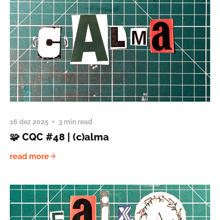
16 dez 2025
3 min read
🧩 CQC #48 | (c)alma
read more