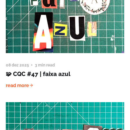
08 dez 2025
3 min read
🧩 CQC #47 | faixa azul
read more