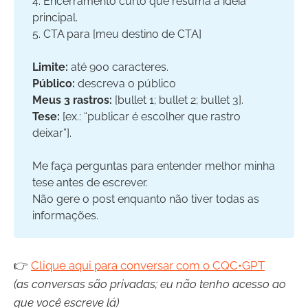
4. Encerramento curto que resuma a ideia
principal.
5. CTA para [meu destino de CTA]
Limite:
até 900 caracteres.
Público: 
descreva o público
Meus 3 rastros:
[bullet 1; bullet 2; bullet 3].
Tese:
[ex.: “publicar é escolher que rastro
deixar”].
Me faça perguntas para entender melhor minha
tese antes de escrever.
Não gere o post enquanto não tiver todas as
informações.
👉
Clique aqui para conversar com o CQC•GPT
(as conversas são privadas; eu não tenho acesso ao
que você escreve lá)