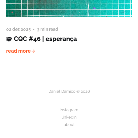
02 dez 2025
3 min read
🧩 CQC #46 | esperança
read more
Daniel Damico © 2026
instagram
linkedIn
about