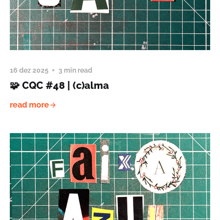
16 dez 2025
3 min read
🧩 CQC #48 | (c)alma
read more