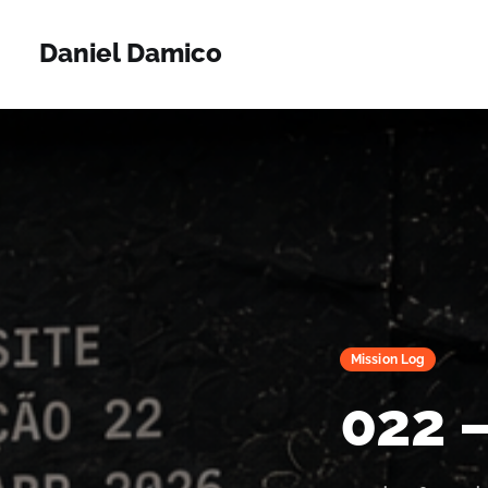
Daniel Damico
Mission Log
022 