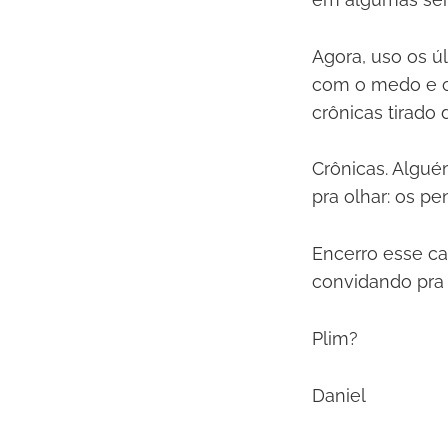
Agora, uso os ú
com o medo e co
crônicas tirado 
Crônicas. Algué
pra olhar: os p
Encerro esse ca
convidando pra
Plim?
Daniel