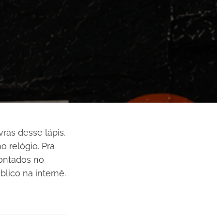
vras desse lápis.
 relógio. Pra
contados no
blico na internê.