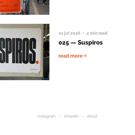
01 jul 2026
2 min read
025 — Suspiros
read more
instagram
linkedIn
about