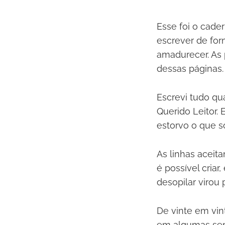
Esse foi o cade
escrever de for
amadurecer. As 
dessas páginas.
Escrevi tudo q
Querido Leitor.
estorvo o que s
As linhas aceit
é possível criar
desopilar virou p
De vinte em vi
em algumas sema