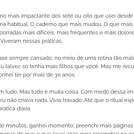
rno mais impactante dos sete ou oito que usei desd
ma habitual. O caderno que mais mudou. O que mais
porradas mais difíceis, mais frequentes e mais dolor
 Viveram nessas práticas.
uase sempre cansado, no meio de uma rotina tão mal
 Eu talvez só tenha mais filhos que você. Mas me re
onhei ter por mais de 30 anos.
am tudo. Mas tudo é muita coisa. Com medo dessa i
, eu não criava nada. Vivia travado. Até que o ritual es
rática diária.
nte minutos, ganhei momento; preenchi mais página
nas do que o que levei anos para preencher no cad