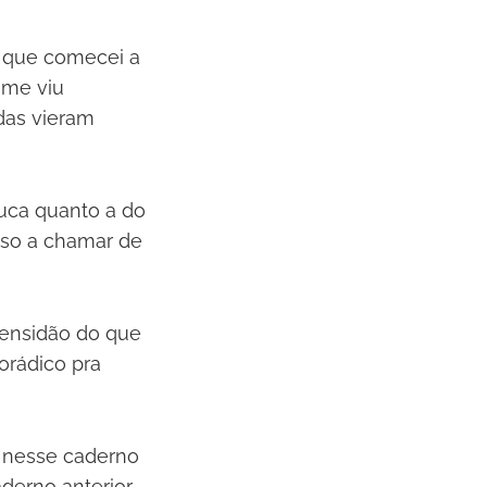
e que comecei a
 me viu
idas vieram
uca quanto a do
cuso a chamar de
mensidão do que
porádico pra
s nesse caderno
erno anterior.