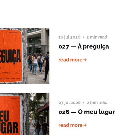
16 jul 2026
2 min read
027 — À preguiça
read more
07 jul 2026
2 min read
026 — O meu lugar
read more