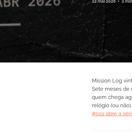
22 mai 2026
2 min
Mission Log vint
Sete meses de e
quem chega agor
relógio (ou não)
#001 abre a sér